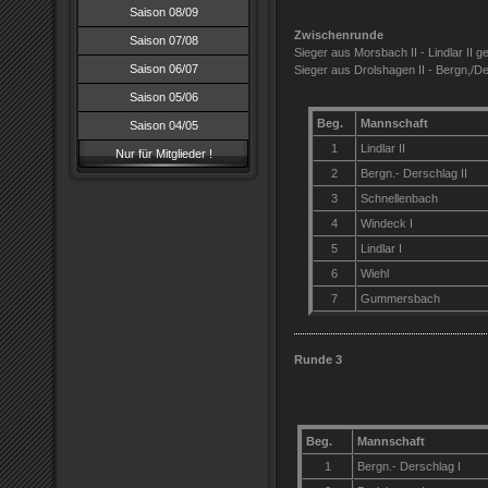
Saison 08/09
Zwischenrunde
Saison 07/08
Sieger aus Morsbach II - Lindlar II g
Saison 06/07
Sieger aus Drolshagen II - Bergn,/D
Saison 05/06
Beg.
Mannschaft
Saison 04/05
1
Lindlar II
Nur für Mitglieder !
2
Bergn.- Derschlag II
3
Schnellenbach
4
Windeck I
5
Lindlar I
6
Wiehl
7
Gummersbach
Runde 3
Beg.
Mannschaft
1
Bergn.- Derschlag I