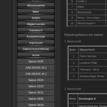
6
Lindlar I
Wissenswertes
7
Wiehl
Bilder
8
Marienheide
9
Bergn.- Derschlag I
Anfahrt
10
Meinerzhagen I
Mitglied werden
Gästebuch
Einzelergebnisse der Spieler
Kontaktformular
1. Mannschaft
Impressum
Datenschutzerklärung
Brett
Wipperfürth
Archiv
1
Tietze Michael
Saison 24/25
2
Leistikow Philip
JVM 2024/25 JK 2
3
Thiemann Oliver
JVM 2024/25 JK 1
4
Schwenzfeger Stefan
Saison 23/24
Saison 22/23
2. Mannschaft
Saison 20/21
Saison 19/20
Brett
Drolshagen II
Saison 18/19
1
Harnischmacher Jürgen