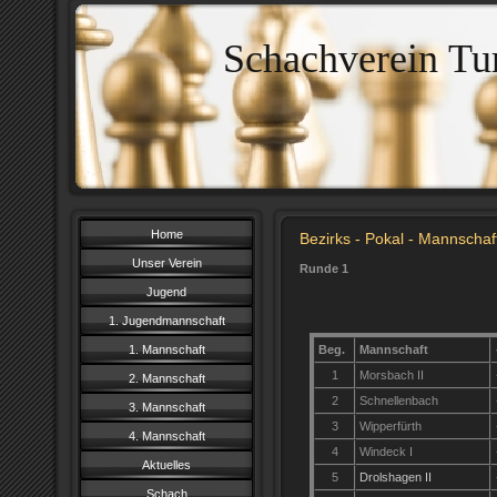
Schachverein Tu
Home
Bezirks - Pokal - Mannschaf
Unser Verein
Runde 1
Jugend
1. Jugendmannschaft
1. Mannschaft
Beg.
Mannschaft
1
Morsbach II
2. Mannschaft
2
Schnellenbach
3. Mannschaft
3
Wipperfürth
4. Mannschaft
4
Windeck I
Aktuelles
5
Drolshagen II
Schach