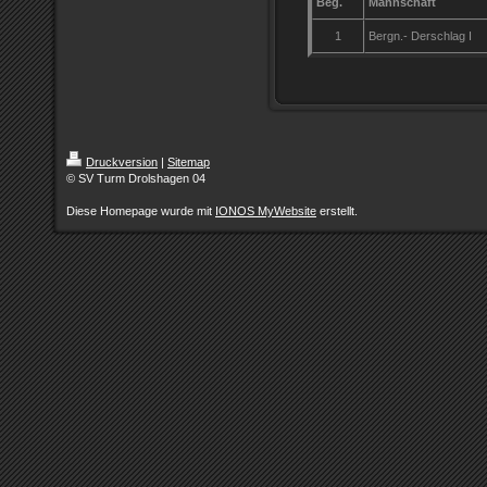
Beg.
Mannschaft
1
Bergn.- Derschlag I
Druckversion
|
Sitemap
© SV Turm Drolshagen 04
Diese Homepage wurde mit
IONOS MyWebsite
erstellt.