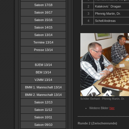
Saison 17/18
2
Kalakovic` Dragan
Saison 16/17
3
Pfennig Martin, Dr.
Saison 15/16
4
Schell Andreas
Saison 14/15
Saison 13/14
Termine 13/14
Presse 13/14
BPMM 13/14
BJEM 13/14
BEM 13/14
VJMM 13/14
BMM 1. Mannschaft 13/14
BMM 2. Mannschaft 13/14
Schöler Gerhard - Pfennig Martin, Dr.
Saison 12/13
Weitere Bilder
hier
Saison 11/12
Saison 10/11
Runde 2 (Zwischenrunde)
Saison 09/10