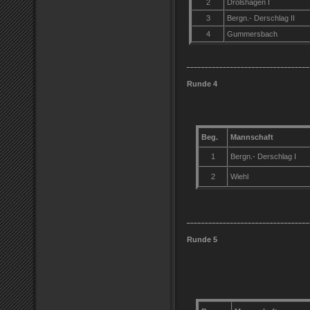
2
Drolshagen I
3
Bergn.- Derschlag II
4
Gummersbach
Runde 4
Beg.
Mannschaft
1
Bergn.- Derschlag I
2
Wiehl
Runde 5