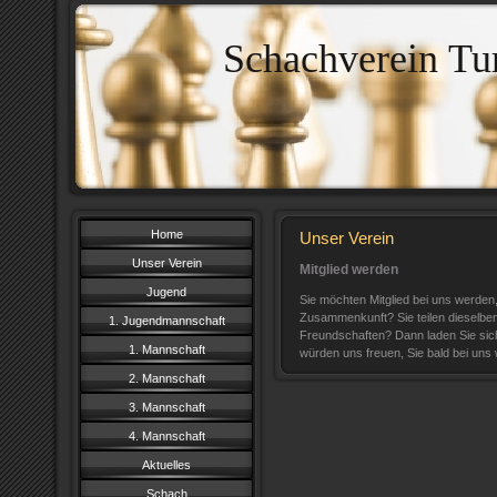
Schachverein Tu
Home
Unser Verein
Unser Verein
Mitglied werden
Jugend
Sie möchten Mitglied bei uns werden
Zusammenkunft? Sie teilen dieselbe
1. Jugendmannschaft
Freundschaften? Dann laden Sie si
1. Mannschaft
würden uns freuen, Sie bald bei uns
2. Mannschaft
3. Mannschaft
4. Mannschaft
Aktuelles
Schach