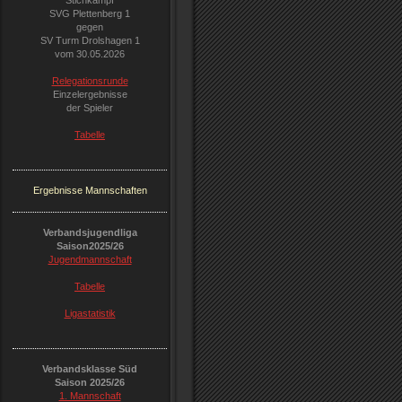
Stichkampf
SVG Plettenberg 1
gegen
SV Turm Drolshagen 1
vom 30.05.2026
Relegationsrunde
Einzelergebnisse
der Spieler
Tabelle
Ergebnisse
Mannschaften
Verbandsjugendliga
Saison2025/26
Jugendmannschaft
Tabelle
Ligastatistik
Verbandsklasse Süd
Saison 2025/26
1. Mannschaft