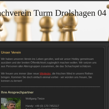
achverein Turm Drolshagen 04
Unser Verein
Wir haben unseren Verein ins Leben gerufen, weil wir unser Hobby gemeinsam
ausüben und der breiten Öffentlichkeit zugänglich machen wollen. Wir setzen uns
aus Personen aller Altersgruppen zusammen, die das Schachspiel schätzen.
Wir freuen uns immer über neue
Mitglieder
, die frischen Wind in unsere Reihen
bringen. Kommen Sie doch einfach einmal vorbei - wir würden uns freuen, Sie
kennen zu lernen!
Ihre Ansprechpartner
Wolfgang Tietze
Handy: +49 (0) 170 7452117