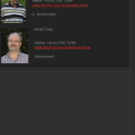
Telefon: +49 (0) 2761 73284
mailto:info@sv-turm-drolshagen-04.de
(1. Vorsitzender)
Achim Tump
Telefon: +49 (0) 2761 73788
mailto:info@sv-turm-drolshagen-04.de
(Kassenwart)