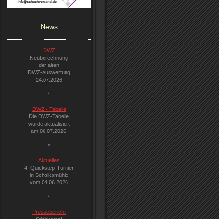
News
DWZ
Neuberechnung
der alten
DWZ-Auswertung
24.07.2026
*
DWZ - Tabelle
Die DWZ-Tabelle
wurde aktualisiert
am 06.07.2026
*
Aktuelles
4. Quickstep-Turnier
in Schalksmühle
vom 04.06.2026
*
Pressebericht