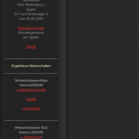
Stichkampf
SVG Plettenberg 1
gegen
SV Turm Drolshagen 1
vom 30.05.2026
Relegationsrunde
Einzelergebnisse
der Spieler
Tabelle
Ergebnisse
Mannschaften
Verbandsjugendliga
Saison2025/26
Jugendmannschaft
Tabelle
Ligastatistik
Verbandsklasse Süd
Saison 2025/26
1. Mannschaft