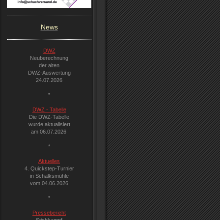
News
DWZ
Neuberechnung
der alten
DWZ-Auswertung
24.07.2026
*
DWZ - Tabelle
Die DWZ-Tabelle
wurde aktualisiert
am 06.07.2026
*
Aktuelles
4. Quickstep-Turnier
in Schalksmühle
vom 04.06.2026
*
Pressebericht