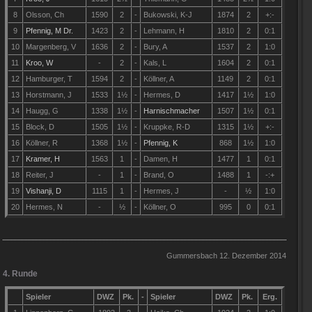
8
Olsson, Ch
1590
2
-
Bukowski, K-J
1874
2
+:-
9
Pfennig, M Dr.
1423
2
-
Lehmann, H
1810
2
0:1
10
Margenberg, V
1636
2
-
Bury, A
1537
2
1:0
11
Kroo, W
-
2
-
Kals, L
1604
2
0:1
12
Hamburger, T
1594
2
-
Köllner, A
1149
2
0:1
13
Horstmann, J
1533
1½
-
Hermes, D
1417
1½
1:0
14
Haugg, G
1338
1½
-
Harnischmacher
1507
1½
0:1
15
Block, D
1505
1½
-
Kruppke, R-D
1315
1½
+:-
16
Köllner, R
1368
1½
-
Pfennig, K
868
1½
1:0
17
Kramer, H
1563
1
-
Damen, H
1477
1
0:1
18
Reiter, J
-
1
-
Brand, O
1488
1
-:+
19
Vishanji, D
1115
1
-
Hermes, J
-
½
1:0
20
Hermes, N
-
½
-
Köllner, O
995
0
0:1
Gummersbach 12. Dezember 2014
4. Runde
Spieler
DWZ
Pk.
-
Spieler
DWZ
Pk.
Erg.