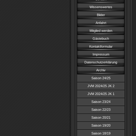
Wissenswertes
Bilder
Anfahrt
Mitglied werden
Gästebuch
Kontaktformular
Impressum
Datenschutzerklärung
Archiv
Saison 24/25
JVM 2024/25 JK 2
JVM 2024/25 JK 1
Saison 23/24
Saison 22/23
Saison 20/21
Saison 19/20
Saison 18/19