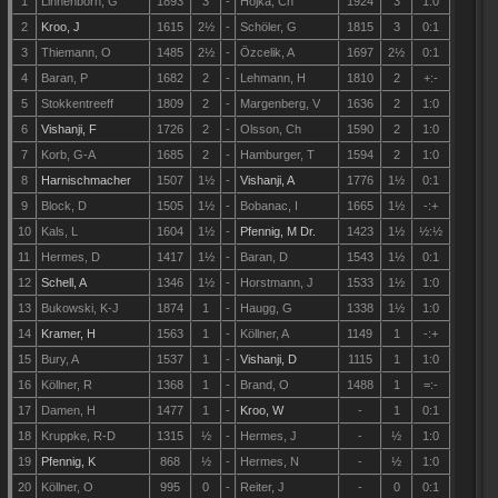
1
Linnenborn, G
1893
3
-
Hojka, Ch
1924
3
1:0
2
Kroo, J
1615
2½
-
Schöler, G
1815
3
0:1
3
Thiemann, O
1485
2½
-
Özcelik, A
1697
2½
0:1
4
Baran, P
1682
2
-
Lehmann, H
1810
2
+:-
5
Stokkentreeff
1809
2
-
Margenberg, V
1636
2
1:0
6
Vishanji, F
1726
2
-
Olsson, Ch
1590
2
1:0
7
Korb, G-A
1685
2
-
Hamburger, T
1594
2
1:0
8
Harnischmacher
1507
1½
-
Vishanji, A
1776
1½
0:1
9
Block, D
1505
1½
-
Bobanac, I
1665
1½
-:+
10
Kals, L
1604
1½
-
Pfennig, M Dr.
1423
1½
½
:
½
11
Hermes, D
1417
1½
-
Baran, D
1543
1½
0:1
12
Schell, A
1346
1½
-
Horstmann, J
1533
1½
1:0
13
Bukowski, K-J
1874
1
-
Haugg, G
1338
1½
1:0
14
Kramer, H
1563
1
-
Köllner, A
1149
1
-:+
15
Bury, A
1537
1
-
Vishanji, D
1115
1
1:0
16
Köllner, R
1368
1
-
Brand, O
1488
1
=:-
17
Damen, H
1477
1
-
Kroo, W
-
1
0:1
18
Kruppke, R-D
1315
½
-
Hermes, J
-
½
1:0
19
Pfennig, K
868
½
-
Hermes, N
-
½
1:0
20
Köllner, O
995
0
-
Reiter, J
-
0
0:1