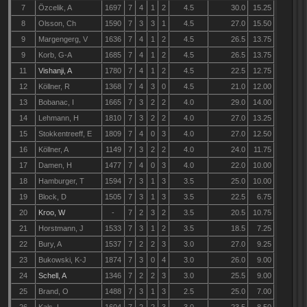
7
Özcelik, A
1697
7
4
1
2
4.5
30.0
15.25
8
Olsson, Ch
1590
7
3
3
1
4.5
27.0
15.50
9
Margengerg, V
1636
7
4
1
2
4.5
26.5
13.75
9
Korb, G-A
1685
7
4
1
2
4.5
26.5
13.75
11
Vishanji, A
1780
7
4
1
2
4.5
22.5
12.75
12
Köllner, R
1368
7
4
3
0
4.5
21.0
12.00
13
Bobanac, I
1665
7
3
2
2
4.0
29.0
14.00
14
Lehmann, H
1810
7
3
2
2
4.0
27.0
13.25
15
Stokkentreeff, E
1809
7
4
0
3
4.0
27.0
12.50
16
Köllner, A
1149
7
3
2
2
4.0
24.0
11.75
17
Damen, H
1477
7
4
0
3
4.0
22.0
10.00
18
Hamburger, T
1594
7
3
1
3
3.5
25.0
10.00
19
Block, D
1505
7
3
1
3
3.5
22.5
6.75
20
Kroo, W
-
7
2
3
2
3.5
20.5
10.75
21
Horstmann, J
1533
7
3
1
2
3.5
18.5
7.25
22
Bury, A
1537
7
2
2
3
3.0
27.0
9.25
23
Bukowski, K-J
1874
7
3
0
4
3.0
26.0
9.00
24
Schell, A
1346
7
2
2
3
3.0
25.5
9.00
25
Brand, O
1488
7
3
1
3
2.5
25.0
7.00