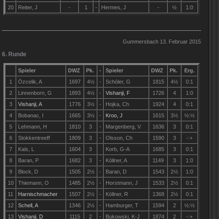
20
Reiter, J
-
1
-
Hermes, J
-
½
1
:
0
Gummersbach 13. Februar 2015
6. Runde
Spieler
DWZ
Pk.
-
Spieler
DWZ
Pk.
Erg.
1
Özcelik, A
1697
4
½
-
Schöler, G
1815
4
½
0
:
1
2
Linnenborn, G
1893
4½
-
Vishanji, F
1726
4
1
:0
3
Vishanji, A
1776
3½
-
Hojka, Ch
1924
4
0
:
1
4
Bobanac, I
1665
3½
-
Kroo, J
1615
3½
½
:
½
5
Lehmann, H
1810
3
-
Margenberg, V
1636
3
0
:
1
6
Stokkentreeff
1809
3
-
Olsson, Ch
1590
3
-
:
+
7
Kals, L
1604
3
Korb, G-A
1685
3
0
:
1
8
Baran, P
1682
3
-
Köllner, A
1149
3
1
:0
9
Block, D
1505
2½
-
Baran, D
1543
2½
1
:0
10
Thiemann, O
1485
2½
-
Horstmann, J
1533
2½
0
:
1
11
Harnischmacher
1507
2½
-
Köllner, R
1368
2½
0
:
1
12
Schell, A
1346
2½
-
Hamburger, T
1594
2
½
:
½
13
Vishanji, D
1115
2
-
Bukowski, K-J
1874
2
-:+