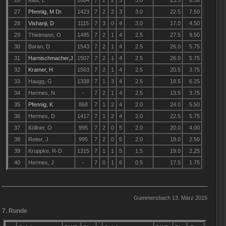
26
Kals, L
1604
7
2
2
3
3.0
23.5
8.50
27
Pfennig, M Dr.
1423
7
2
2
3
3.0
22.5
7.50
28
Vishanji, D
1115
7
3
0
4
3.0
17.0
4.50
29
Thielmann, O
1485
7
2
1
4
2.5
27.5
9.50
30
Baran, D
1543
7
2
1
4
2.5
26.0
5.75
31
Harnischmacher,J
1507
7
2
1
4
2.5
26.0
5.75
32
Kramer, H
1563
7
2
1
4
2.5
20.5
3.75
33
Haugg, G
1338
7
1
3
4
2.5
18.5
6.25
34
Hermes, N
-
7
2
1
4
2.5
13.5
3.75
35
Pfennig, K
868
7
1
2
4
2.0
24.0
5.50
36
Hermes, D
1417
7
1
2
4
2.0
22.5
5.75
37
Köllner, O
995
7
2
0
5
2.0
20.0
4.00
38
Reiter, J
995
7
2
0
5
2.0
18.0
2.50
39
Kruppke, R-D
1315
7
1
1
5
1.5
19.0
2.25
40
Hermes, J
-
7
0
1
6
0.5
17.5
1.75
Gummersbach 13. März 2015
7. Runde