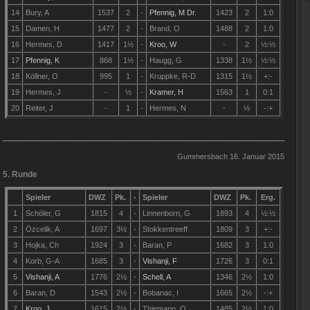
14
Bury, A
1537
2
-
Pfennig, M Dr.
1423
2
1
:0
15
Damen, H
1477
2
-
Brand, O
1488
2
1
:0
16
Hermes, D
1417
1½
-
Kroo, W
-
2
½
:
½
17
Pfennig, K
868
1½
-
Haugg, G
1338
1½
½
:
½
18
Köllner, O
995
1
-
Kruppke, R-D
1315
1½
+:-
19
Hermes, J
-
½
-
Kramer, H
1563
1
0
:
1
20
Reiter, J
-
1
-
Hermes, N
-
½
-:+
Gummersbach 16. Januar 2015
5. Runde
Spieler
DWZ
Pk.
-
Spieler
DWZ
Pk.
Erg.
1
Schöler, G
1815
4
-
Linnenborn, G
1893
4
½
:
½
2
Özcelik, A
1697
3½
-
Stokkentreeff
1809
3
+:-
3
Hojka, Ch
1924
3
-
Baran, P
1682
3
1:0
4
Korb, G-A
1685
3
-
Vishanji, F
1726
3
0:1
5
Vishanji, A
1776
2½
-
Schell, A
1346
2½
1:0
6
Baran, D
1543
2½
-
Bobanac, I
1665
2½
-:+
7
Kroo, J
1615
2½
-
Thiemann, O
1485
2½
1:0