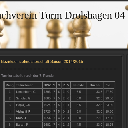
achverein Turm Drolshagen 04
Bezirkseinzelmeisterschaft Saison 2014/2015
Turniertabelle nach der 7. Runde
Rang
Teilnehmer
DWZ
S
G
R
V
Punkte
Buchh.
So.
1
Linnenborn, G
1893
7
6
1
0
6.5
33.5
27.50
2
Schöler, G
1885
7
5
2
0
6.0
32.5
29.50
3
Hojka, Ch
1924
7
5
1
1
5.5
32.5
23.00
4
Vishanji, F
1726
7
5
0
2
5.0
32.0
19.50
5
Kroo, J
1654
7
4
2
1
5.0
27.0
17.00
6
Baran, P
1682
7
4
1
2
4.5
33.0
18.75