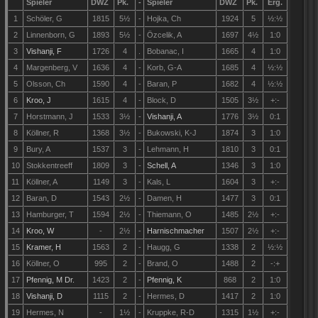
Spieler
DWZ
Pk.
-
Spieler
DWZ
Pk.
Erg.
1
Schöler, G
1815
5
½
-
Hojka, Ch
1924
5
½
:
½
2
Linnenborn, G
1893
5
½
-
Özcelik, A
1697
4
½
1
:
0
3
Vishanji, F
1726
4
.
Bobanac, I
1665
4
1
:
0
4
Margenberg, V
1636
4
-
Korb, G-A
1685
4
½
:
½
5
Olsson, Ch
1590
4
-
Baran, P
1682
4
½
:
½
6
Kroo, J
1615
4
-
Block, D
1505
3½
+
:
-
7
Horstmann, J
1533
3½
-
Vishanji, A
1776
3½
0
:
1
8
Köllner, R
1368
3½
-
Bukowski, K-J
1874
3
1
:
0
9
Bury, A
1537
3
-
Lehmann, H
1810
3
0
:
1
10
Stokkentreeff
1809
3
-
Schell, A
1346
3
1
:
0
11
Köllner, A
1149
3
-
Kals, L
1604
3
+:-
12
Baran, D
1543
2½
-
Damen, H
1477
3
0
:
1
13
Hamburger, T
1594
2½
-
Thiemann, O
1485
2½
+:-
14
Kroo, W
-
2½
-
Harnischmacher
1507
2½
+:-
15
Kramer, H
1563
2
-
Haugg, G
1338
2
½
:
½
16
Köllner, O
995
2
-
Brand, O
1488
2
-:+
17
Pfennig, M Dr.
1423
2
-
Pfennig, K
868
2
1
:
0
18
Vishanji, D
1115
2
-
Hermes, D
1417
2
1
:
0
19
Hermes, N
-
1½
-
Kruppke, R-D
1315
1½
+:-