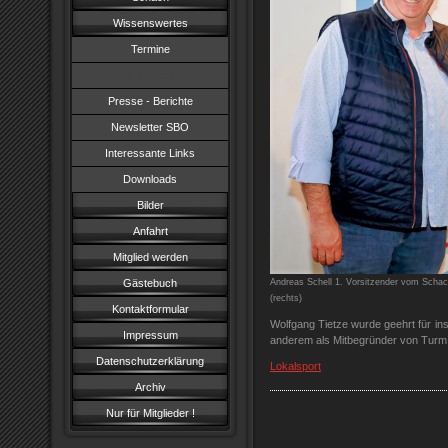
Wissenswertes
Termine
Ehrungen
Presse - Berichte
Newsletter SBO
Interessante Links
Downloads
Bilder
Anfahrt
Mitglied werden
Gästebuch
Andreas Schell 1. Vorsitzender vom Schac
(rechts)
Kontaktformular
Wolfgang Tietze wurde geehrt für in
Impressum
anderem als Mitbegründer von Turm
Datenschutzerklärung
Lokalsport
Archiv
Nur für Mitglieder !