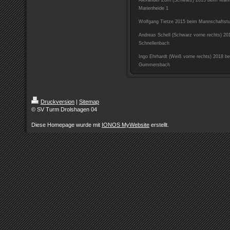
Alexander Zorn (Schwarz) 2015 beim Mann
Marienheide 1
Wolfgang Tietze 2015 beim Mannschaftstu
Andreas Schell (Schwarz vorne rechts) 201
Schnellenbach
Ingo Ehrhardt (Weiß vorne rechts) 2018 be
Gummersbach
Druckversion
|
Sitemap
© SV Turm Drolshagen 04
Diese Homepage wurde mit
IONOS MyWebsite
erstellt.