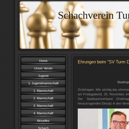
Schachverein Tu
Home
Ehrungen beim "SV Turm D
Unser Verein
Jugend
Stadtsp
1. Jugendmannschaft
Drolshagen. Wie wichtig das ehrena
1. Mannschaft
am Freitagabend, 25. November, im 
2. Mannschaft
Der Stadtsportverband Drolshag
herausragenden Einsatz in den Vere
3. Mannschaft
4. Mannschaft
Aktuelles
Schach