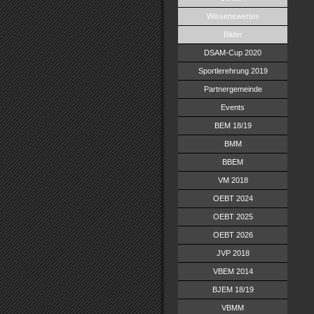
Wissenswertes
Bilder
DSAM-Cup 2020
Sportlerehrung 2019
Partnergemeinde
Events
BEM 18/19
BMM
BBEM
VM 2018
OEBT 2024
OEBT 2025
OEBT 2026
JVP 2018
VBEM 2014
BJEM 18/19
VBMM