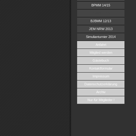
BPMM 14/15
VJMM 14/15
BJBMM 12/13
JEM NRW 2013
Simulianturnier 2014
Anfahrt
Mitglied werden
Gästebuch
Kontaktformular
Impressum
Datenschutzerklärung
Archiv
Nur für Mitglieder !