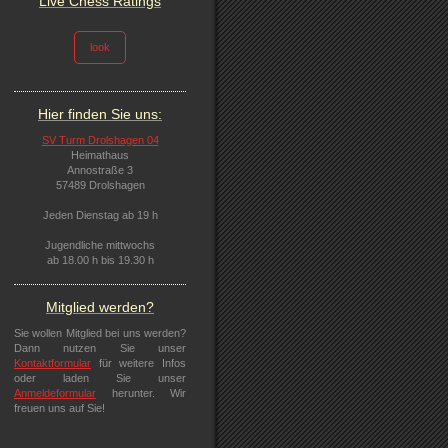
Live Chess Ratings
look
Hier finden Sie uns:
SV Turm Drolshagen 04
Heimathaus
Annostraße 3
57489 Drolshagen
Jeden Dienstag ab 19 h
Jugendliche mittwochs
ab 18.00 h bis 19.30 h
Mitglied werden?
Sie wollen Mitglied bei uns werden?
Dann nutzen Sie unser
Kontaktformular
für weitere Infos
oder laden Sie unser
Anmeldeformular
herunter. Wir
freuen uns auf Sie!