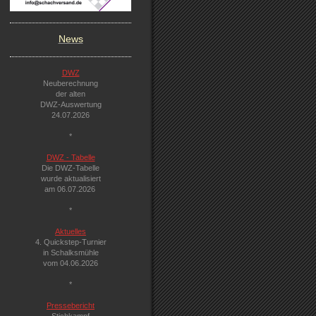
News
DWZ
Neuberechnung
der alten
DWZ-Auswertung
24.07.2026
*
DWZ - Tabelle
Die DWZ-Tabelle
wurde aktualisiert
am 06.07.2026
*
Aktuelles
4. Quickstep-Turnier
in Schalksmühle
vom 04.06.2026
*
Pressebericht