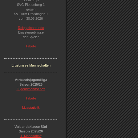
Stichkampf
SVG Plettenberg 1
gegen
SV Turm Drolshagen 1
vom 30.05.2026
Relegationsrunde
Einzelergebnisse
der Spieler
Tabelle
Ergebnisse
Mannschaften
Verbandsjugendliga
Saison2025/26
Jugendmannschaft
Tabelle
Ligastatistik
Verbandsklasse Süd
Saison 2025/26
1. Mannschaft