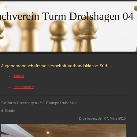
achverein Turm Drolshagen 04
Jugendmannschaftsmeisterschaft Verbandsklasse Süd
Tabelle
Pressebericht
SV Turm Drolshagen - SG Ennepe Ruhr Süd
6. Runde
Drolshagen, den 07. März 2015