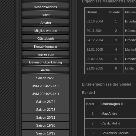
Ergebnisse Mannschaft Drolsha
Wissenswertes
Datum
Runde
Manns
Bilder
02.10.2004
1
Drolsha
Anfahrt
Mitglied werden
20.11.2004
2
Hämmer
Gästebuch
04.12.2004
3
Drolsha
Kontaktformular
22.01.2005
4
Marienh
Impressum
26.02.2005
5
Drolsha
Datenschutzerklärung
21.05.2005
6
Lindlar I
Archiv
Saison 24/25
Einzelergebnisse der Spieler
JVM 2024/25 JK 2
Runde 1
02.1
JVM 2024/25 JK 1
Saison 23/24
Brett
Drolshagen II
Saison 22/23
1
Mau Andre
Saison 20/21
2
Canitz Rolf #
Saison 19/20
3
Sourovelis Sotirios
Saison 18/19