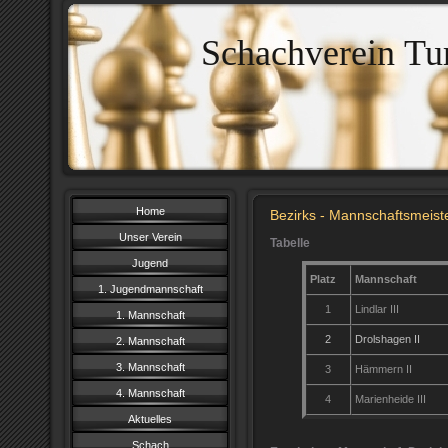
Schachverein Tu
Home
Bezirks - Mannschaftsmeiste
Unser Verein
Tabelle
Jugend
Platz
Mannschaft
1. Jugendmannschaft
1
Lindlar III
1. Mannschaft
2
Drolshagen II
2. Mannschaft
3. Mannschaft
3
Hämmern II
4. Mannschaft
4
Marienheide III
Aktuelles
Schach