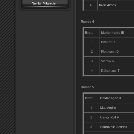
Nur für Mitglieder !
4
Kreis Alfons
Runde 4
22.0
Brett
Marienheide III
1
Becker R.
2
Flottmann D.
3
Vierow R.
4
Däinghaus T.
Runde 5
26.0
Brett
Drolshagen II
1
Mau Andre
2
Canitz Rolf #
3
Sourovelis Sotirios