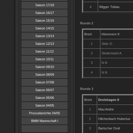
Saison 17/18
4
Wigger Tobias
Saison 16/17
Saison 15/16
Runde 2
20.1
Saison 14/15
Brett
Hämmern II
Saison 13/14
Saison 12/13
1
Seitz G.
Saison 11/12
2
Sindermann A.
Saison 10/11
3
N.N
Saison 09/10
4
N.N
Saison 08/09
Saison 07/08
Runde 3
04.1
Saison 06/07
Saison 05/06
Brett
Drolshagen II
Saison 04/05
1
Mau Andre
Presseberichte 04/05
2
Hilchenbach Hubertus
BMM Mannschaft I
3
Bartscher Dvid
BMM Mannschaft II