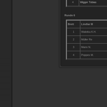
4
Wigger Tobias
Runde 6
21.0
Brett
Lindlar III
1
Walotka K.H.
2
Müller Re
3
Mann N.
4
Poppes M.