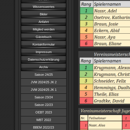
Wissenswertes
Bilder
Anfahrt
Mitglied werden
Gästebuch
Kontaktformular
Impressum
Datenschutzerklärung
Archiv
Saison 24/25
JVM 2024/25 JK 2
JVM 2024/25 JK 1
Saison 23/24
Saison 22/23
OEBT 2023
WBT 2022
BBEM 2022/23