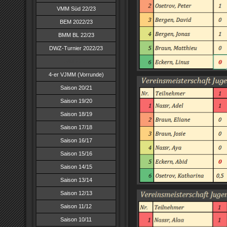
VMM Süd 22/23
BEM 2022/23
BMM BL 22/23
DWZ-Turnier 2022/23
JVM 22/23
4-er VJMM (Vorrunde)
Saison 20/21
Saison 19/20
Saison 18/19
Saison 17/18
Saison 16/17
Saison 15/16
Saison 14/15
Saison 13/14
Saison 12/13
Saison 11/12
Saison 10/11