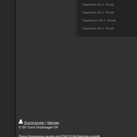
Ergebnisse der 4. Runde
Ergebnisse der 3. Runde
Ergebnissse der 2. Runde
Ergebnisse der 1. Runde
Druckversion
|
Sitemap
© SV Turm Drolshagen 04
Diese Homepage wurde mit
IONOS MyWebsite
erstellt.