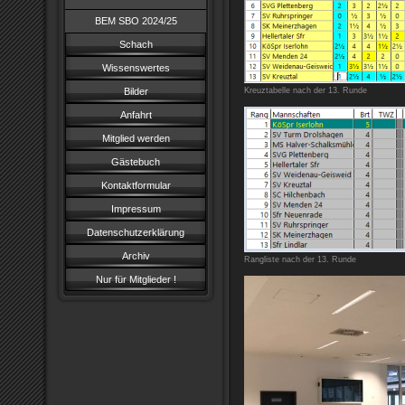
BEM SBO 2024/25
Schach
Wissenswertes
Bilder
Kreuztabelle nach der 13. Runde
Anfahrt
Mitglied werden
Gästebuch
Kontaktformular
Impressum
Datenschutzerklärung
Archiv
Rangliste nach der 13. Runde
Nur für Mitglieder !