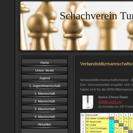
Schachverein Tu
Home
Verbandsblitzmannschaftsm
Unser Verein
Jugend
Verbandsblitzmannschaftsmeister 
Den Vizemeistertitel erspielte sic
1. Jugendmannschaft
haben sich für die NRW-Blitzmannscha
1. Mannschaft
Swiss-Chess-Datei
2. Mannschaft
VBlMM 2025.zip
Archivdatei im ZIP Form
3. Mannschaft
4. Mannschaft
Aktuelles
VBMM 2024/25